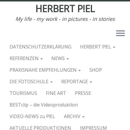
HERBERT P!EL
My life - my work - in pictures - in stories
Startseite
»
PRAXISNAHE EMPFEHLUNGEN
»
„WILLI“ ist
ÜBERWERT(H)
DATENSCHUTZERKLÄRUNG
HERBERT P!EL
„WILLI“ ist ÜBERWERT(H)
REFERENZEN
NEWS
PRAXISNAHE EMPFEHLUNGEN
SHOP
DIE FOTOSCHULE
REPORTAGE
Gestern bekam ich Besuch, der ist gekommen um zu
bleiben, so wie er aussieht, wahrscheinlich länger als ich
TOURISMUS
FINE ART
PRESSE
selbst……
BESTclip – die Videoproduktion
“Willi“ is in tha house !
VIDEO-NEWS zu P!EL
ARCHIV
Soviel schon mal zur Qualität
Nun zur Emotion, nun, wir sind in Deutschland und da
AKTUELLE PRODUKTIONEN
IMPRESSUM